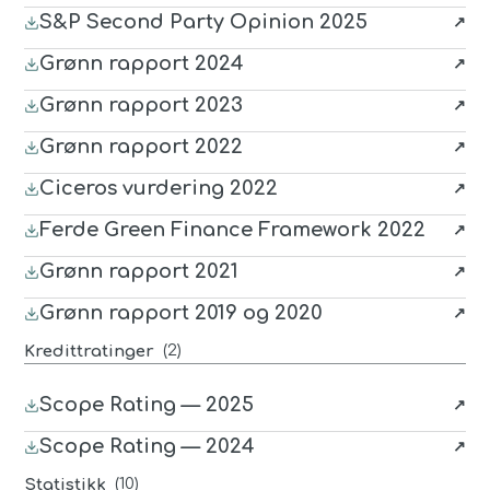
S&P Second Party Opinion 2025
(last ned
PDF
, åpnes i nytt vindu)
Grønn rapport 2024
(last ned
PDF
, åpnes i nytt vindu)
Grønn rapport 2023
(last ned
PDF
, åpnes i nytt vindu)
Grønn rapport 2022
(last ned
PDF
, åpnes i nytt vindu)
Ciceros vurdering 2022
(last ned
PDF
, åpnes i nytt vindu)
Ferde Green Finance Framework 2022
(last ned
PDF
, åpnes i nytt vindu)
Grønn rapport 2021
(last ned
PDF
, åpnes i nytt vindu)
Grønn rapport 2019 og 2020
(last ned
PDF
, åpnes i nytt vindu)
(
2
)
Kredittratinger
Scope Rating — 2025
(last ned
PDF
, åpnes i nytt vindu)
Scope Rating — 2024
(last ned
PDF
, åpnes i nytt vindu)
(
10
)
Statistikk