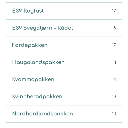
E39 Rogfast
17
E39 Svegatjørn - Rådal
8
Førdepakken
17
Haugalandspakken
11
Kvammapakken
14
Kvinnheradpakken
10
Nordhordlandspakken
13