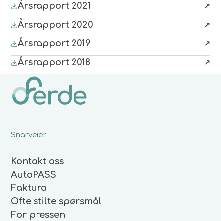
Årsrapport 2021
(last ned
PDF
, åpnes i nytt vindu)
Årsrapport 2020
(last ned
PDF
, åpnes i nytt vindu)
Årsrapport 2019
(last ned
PDF
, åpnes i nytt vindu)
Årsrapport 2018
(last ned
PDF
, åpnes i nytt vindu)
Snarveier
Kontakt oss
AutoPASS
Faktura
Ofte stilte spørsmål
For pressen