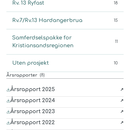
Rv. 13 Ryfast
18
Rv.7/Rv.13 Hardangerbrua
15
Samferdselspakke for
11
Kristiansandsregionen
Uten prosjekt
10
(
8
)
Årsrapporter
Årsrapport 2025
(last ned
PDF
, åpnes i nytt vindu)
Årsrapport 2024
(last ned
PDF
, åpnes i nytt vindu)
Årsrapport 2023
(last ned
PDF
, åpnes i nytt vindu)
Årsrapport 2022
(last ned
PDF
, åpnes i nytt vindu)