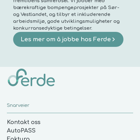
fremtidens samferdsel. Vi jobber med
bærekraftige bompengeprosjekter på Sør-
og Vestlandet, og tilbyr et inkluderende
arbeidsmiljø, gode utviklingsmuligheter og
konkurransedyktige betingelser.
Les mer om å jobbe hos Ferde
Snarveier
Kontakt oss
AutoPASS
Faktura