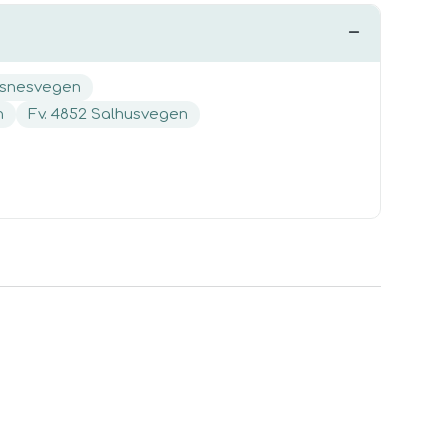
elsnesvegen
n
Fv. 4852 Salhusvegen