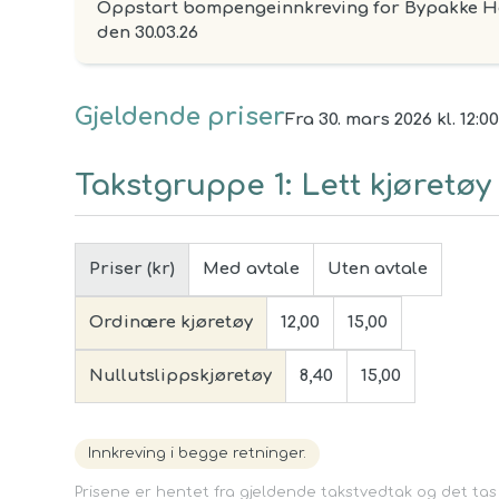
Oppstart bompengeinnkreving for Bypakke H
den 30.03.26
Gjeldende priser
Fra 30. mars 2026 kl. 12:0
Takstgruppe
1
:
Lett kjøretøy
Priser (kr)
Med avtale
Uten avtale
Ordinære kjøretøy
12,00
15,00
Nullutslippskjøretøy
8,40
15,00
Innkreving i begge retninger.
Prisene er hentet fra gjeldende takstvedtak og det tas