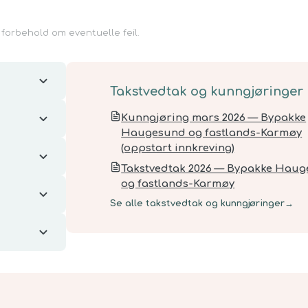
 forbehold om eventuelle feil.
Takstvedtak og kunngjøringer
Kunngjøring mars 2026 — Bypakke
Haugesund og fastlands-Karmøy
(oppstart innkreving)
Takstvedtak 2026 — Bypakke Hau
og fastlands-Karmøy
Se alle takstvedtak og kunngjøringer
→