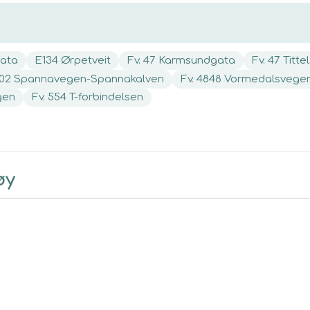
ata
E134 Ørpetveit
Fv. 47 Karmsundgata
Fv. 47 Titt
802 Spannavegen-Spannakalven
Fv. 4848 Vormedalsvege
gen
Fv. 554 T-forbindelsen
øy