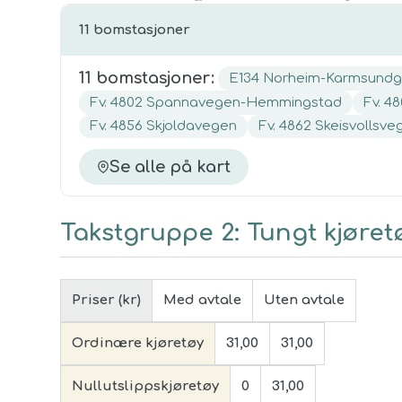
11
bomstasjon
er
11
bomstasjon
er
:
E134 Norheim-Karmsundg
Fv. 4802 Spannavegen-Hemmingstad
Fv. 4
Fv. 4856 Skjoldavegen
Fv. 4862 Skeisvollsve
Se alle på kart
Takstgruppe
2
:
Tungt kjøret
Priser (kr)
Med avtale
Uten avtale
Ordinære kjøretøy
31,00
31,00
Nullutslippskjøretøy
0
31,00