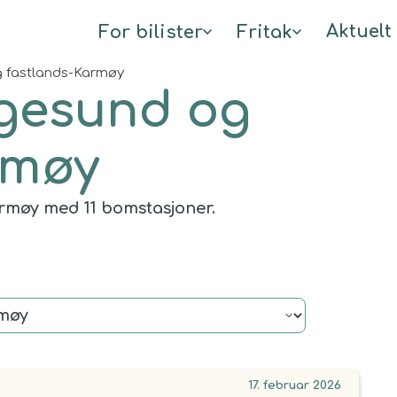
Aktuelt
For bilister
Fritak
 fastlands-Karmøy
gesund og
rmøy
rmøy med 11 bomstasjoner.
17. februar 2026