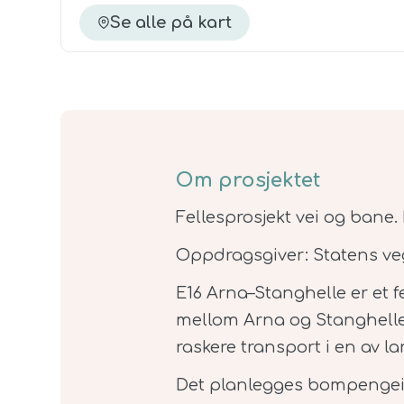
Se alle på kart
Om prosjektet
Fellesprosjekt vei og bane.
Oppdragsgiver: Statens v
E16 Arna–Stanghelle er et f
mellom Arna og Stanghelle i
raskere transport i en av l
Det planlegges bompengein