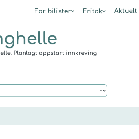
Aktuelt
For bilister
Fritak
nghelle
lle. Planlagt oppstart innkreving